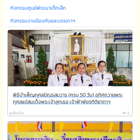
กิจกรรมศูนย์พัฒนาเด็กเล็ก
กิจกรรมงานป้องกันและบรรเทาฯ
พิธีบำเพ็ญกุศลปัณรสมวาร (ครบ 50 วัน) อุทิศถวายพระ
กุศลแด่สมเด็จพระเจ้าลูกเธอ เจ้าฟ้าพัชรกิติยาภาฯ
ดูเพิ่มเติม
6