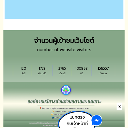
จำนวนผู้เข้าชมเว็บไซต์
number of website visitors
120
1773
2765
100898
156557
วันนี้
สัปดาห์นี้
เดือนนี้
ปีนี้
ทั้งหมด
x