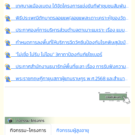
เทศบาลเมืองเบตง ได้จัดโครงการแข่งขันกีฬาชุมชนสัมพันธ์ ครั้งที่ 17 ประจำปี พ.ศ.2569
พิธีประเพณีตักบาตรลอยแพ(ลอยแพสะเดาะเคราะห์)ของวัดมาลาประชาสรรค์ หมู่ที่3 ตำบลตาเนาะแมเราะ อำเภอเบตง จังหวัดยะลา
ประกาศองค์การบริหารส่วนตำบลตาเนาะแมเราะ เรื่อง แบบบัญชีรายการที่ดินและสิ่งปลูกสร้าง (ภ.ด.ส.๓) ในเขตตำบลตาเนาะแมเราะ ประจำปีงบประมาณ ๒๕๖๙
กำหนดการลงพื้นที่ให้บริการฉีดวัคซีนป้องกันโรคพิษสุนัขบ้า ประจำปีงบประมาณ 2569
"ไม่เชื่อ ไม่รีบ ไม่โอน" 3คาถาป้องกันภัยไซเบอร์
ประกาศสำนักงานธนารักษ์พื้นที่ยะลา เรื่อง การรับฟังความคิดเห็นของประชาชนหรือชุมชนในท้องถิ่น กรณีการขอเปลี่ยนแปลงวัตถุประสงค์การเช่าที่ดินราชพัสดุ
พระราชกฤษฎีกายุบสภาผู้แทนราษฎร พ.ศ.2568 และสำเนาประกาศเกี่ยวกับการเลือกตั้งสมาชิกสภาผู้แทนราษฎร
กิจกรรม-โครงการ
กิจกรรมผู้สูงอายุ